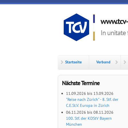
Direkt zum Inhalt
www.tcv-
In unitate 
Startseite
Verband
Nächste Termine
11.09.2026
bis
13.09.2026
"Reise nach Zürich" - 8. Stf. der
C.E.St.V. Europa in Zürich
06.11.2026
bis
08.11.2026
100. Stf. der KDStV Bayern
München