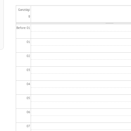
Ganztägi
g
Before 01
01
02
03
04
05
06
07