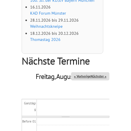
100. Stf. der KDStV Bayern München
16.11.2026
KAD Forum Münster
28.11.2026
bis
29.11.2026
Weihnachtskneipe
18.12.2026
bis
20.12.2026
Thomastag 2026
Nächste Termine
Freitag, August 7, 2026
« Vorheriger
Nächster »
Ganztägi
g
Before 01