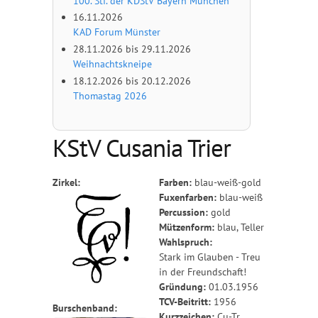
100. Stf. der KDStV Bayern München
16.11.2026
KAD Forum Münster
28.11.2026
bis
29.11.2026
Weihnachtskneipe
18.12.2026
bis
20.12.2026
Thomastag 2026
KStV Cusania Trier
Zirkel:
Farben:
blau-weiß-gold
Fuxenfarben:
blau-weiß
Percussion:
gold
Mützenform:
blau, Teller
Wahlspruch:
Stark im Glauben - Treu
in der Freundschaft!
Gründung:
01.03.1956
TCV-Beitritt:
1956
Burschenband:
Kurzzeichen:
Cu-Tr