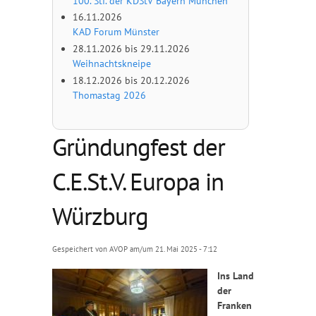
100. Stf. der KDStV Bayern München
16.11.2026
KAD Forum Münster
28.11.2026
bis
29.11.2026
Weihnachtskneipe
18.12.2026
bis
20.12.2026
Thomastag 2026
Gründungfest der
C.E.St.V. Europa in
Würzburg
Gespeichert von
AVOP
am/um 21. Mai 2025 - 7:12
Ins Land
der
Franken