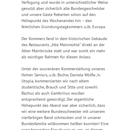
Verfügung und wurde in unterschiedlicher Weise
genutzt aber sicherlich alle Bundesgeschwister
und unsere Gäste fieberten schon auf den
Höhepunkt des Wochenendes hin – den
feierlichen Gründungstagkommers u.lb. Europa.
Der Kommers fand in dem historischen Gebäude
des Restaurants „Alte Mainmühle“ direkt an der
Alten Mainbrücke statt und war somit ein mehr
als würdiger Rahmen für diesen Anlass.
Unter der souveränen Kommersleitung unseres
Hohen Seniors, u.lb. Bschw. Daniela Wölfle /v.
Utopia, kommersierten wir nach altem
studentische, Brauch und Sitte und sowohl
Bachus als auch Gambrinus wurden
entsprechend gewürdigt. Der eigentliche
Höhepunkt des Abend war aber sicherlich, dass
wir eine weitere Bundesschwester mit unserem
vierfarbigen Band schmücken und in unserer
Bundesfamilie willkommen heißen konnten! Eine
ganz besondere Freude war es uns, an diesem