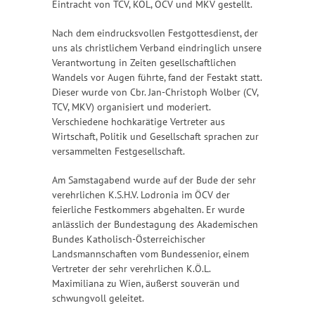
Eintracht von TCV, KÖL, ÖCV und MKV gestellt.
Nach dem eindrucksvollen Festgottesdienst, der
uns als christlichem Verband eindringlich unsere
Verantwortung in Zeiten gesellschaftlichen
Wandels vor Augen führte, fand der Festakt statt.
Dieser wurde von Cbr. Jan-Christoph Wolber (CV,
TCV, MKV) organisiert und moderiert.
Verschiedene hochkarätige Vertreter aus
Wirtschaft, Politik und Gesellschaft sprachen zur
versammelten Festgesellschaft.
Am Samstagabend wurde auf der Bude der sehr
verehrlichen K.S.H.V. Lodronia im ÖCV der
feierliche Festkommers abgehalten. Er wurde
anlässlich der Bundestagung des Akademischen
Bundes Katholisch-Österreichischer
Landsmannschaften vom Bundessenior, einem
Vertreter der sehr verehrlichen K.Ö.L.
Maximiliana zu Wien, äußerst souverän und
schwungvoll geleitet.