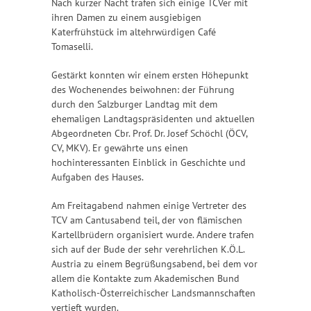
Nach kurzer Nacht trafen sich einige TCVer mit
ihren Damen zu einem ausgiebigen
Katerfrühstück im altehrwürdigen Café
Tomaselli.
Gestärkt konnten wir einem ersten Höhepunkt
des Wochenendes beiwohnen: der Führung
durch den Salzburger Landtag mit dem
ehemaligen Landtagspräsidenten und aktuellen
Abgeordneten Cbr. Prof. Dr. Josef Schöchl (ÖCV,
CV, MKV). Er gewährte uns einen
hochinteressanten Einblick in Geschichte und
Aufgaben des Hauses.
Am Freitagabend nahmen einige Vertreter des
TCV am Cantusabend teil, der von flämischen
Kartellbrüdern organisiert wurde. Andere trafen
sich auf der Bude der sehr verehrlichen K.Ö.L.
Austria zu einem Begrüßungsabend, bei dem vor
allem die Kontakte zum Akademischen Bund
Katholisch-Österreichischer Landsmannschaften
vertieft wurden.